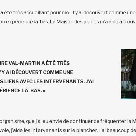
té très accueillant pour moi. J’y ai découvert comme une fa
on expérience là-bas. La Maison des jeunes m’a aidé à trouve
RE VAL-MARTIN A ÉTÉ TRÈS
J’Y AI DÉCOUVERT COMME UNE
NS LIENS AVEC LES INTERVENANTS. J’AI
RIENCE LÀ-BAS. »
 l’organisme, que j’ai eu envie de continuer de fréquenter la 
e, j’aide les intervenants sur le plancher. J’ai beaucoup de p