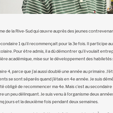
 de la Rive-Sud qui œuvre auprès des jeunes contrevenant
econdaire 1 qu’il recommençait pour la 3e fois. Il participe
olaire. Pour être admis, il a dû démontrer qu’il voulait en
ière académique, mise sur le développement des habiletés 
daire 4, parce que j’ai aussi doublé une année au primaire. J’
arents se sont séparés quand j’étais en 4e année. Je suis d
i été obligé de recommencer ma 4e. Mais c’est au secondaire
tre un peu délinquant. Je suis venu à l’organisme deux année
inq jours et la deuxième fois pendant deux semaines.