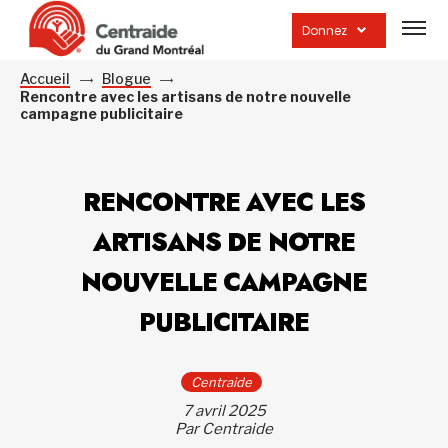
Ouvrir
la
Donnez
navig
du
site
Accueil
Blogue
Rencontre avec les artisans de notre nouvelle
campagne publicitaire
RENCONTRE AVEC LES
ARTISANS DE NOTRE
NOUVELLE CAMPAGNE
PUBLICITAIRE
Centraide
7 avril 2025
Par Centraide