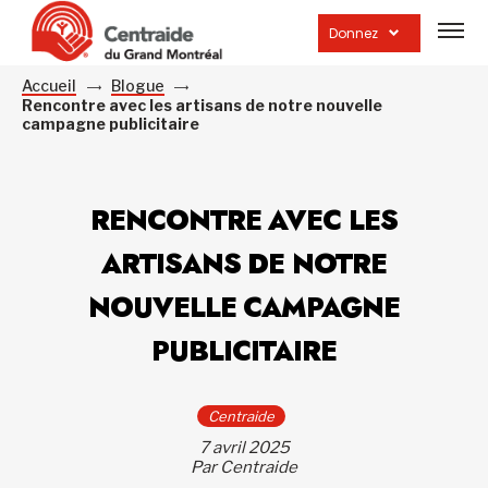
Ouvrir
la
Donnez
navig
du
site
Accueil
Blogue
Rencontre avec les artisans de notre nouvelle
campagne publicitaire
RENCONTRE AVEC LES
ARTISANS DE NOTRE
NOUVELLE CAMPAGNE
PUBLICITAIRE
Centraide
7 avril 2025
Par Centraide