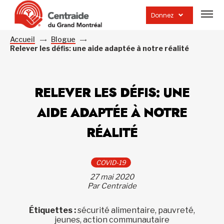
Ouvrir
la
Donnez
navig
du
site
Accueil
Blogue
Relever les défis: une aide adaptée à notre réalité
RELEVER LES DÉFIS: UNE
AIDE ADAPTÉE À NOTRE
RÉALITÉ
COVID-19
27 mai 2020
Par Centraide
Étiquettes :
sécurité alimentaire, pauvreté,
jeunes, action communautaire