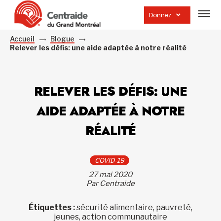
Ouvrir
la
Donnez
navig
du
site
Accueil
Blogue
Relever les défis: une aide adaptée à notre réalité
RELEVER LES DÉFIS: UNE
AIDE ADAPTÉE À NOTRE
RÉALITÉ
COVID-19
27 mai 2020
Par Centraide
Étiquettes :
sécurité alimentaire, pauvreté,
jeunes, action communautaire