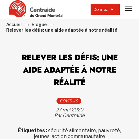
Ouvrir
la
Donnez
navig
du
site
Accueil
Blogue
Relever les défis: une aide adaptée à notre réalité
RELEVER LES DÉFIS: UNE
AIDE ADAPTÉE À NOTRE
RÉALITÉ
COVID-19
27 mai 2020
Par Centraide
Étiquettes :
sécurité alimentaire, pauvreté,
jeunes, action communautaire