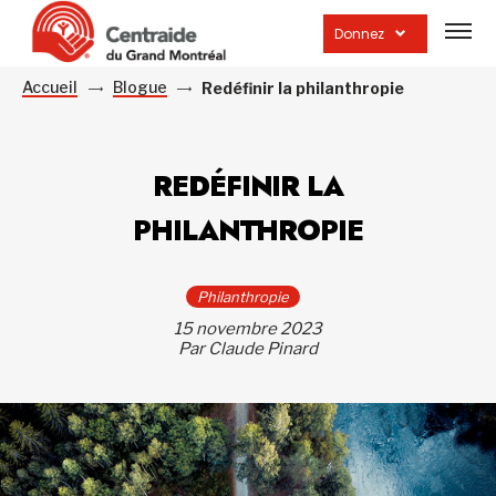
Ouvrir
la
Donnez
navig
du
site
Accueil
Blogue
Redéfinir la philanthropie
REDÉFINIR LA
PHILANTHROPIE
Philanthropie
15 novembre 2023
Par Claude Pinard