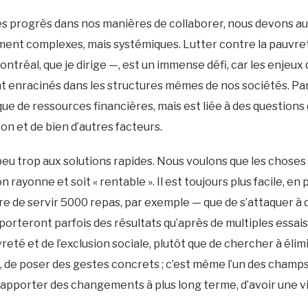
s progrès dans nos manières de collaborer, nous devons auss
ment complexes, mais systémiques. Lutter contre la pauvreté
tréal, que je dirige —, est un immense défi, car les enjeux 
enracinés dans les structures mêmes de nos sociétés. Par 
ue de ressources financières, mais est liée à des questions 
on et de bien d’autres facteurs.
eu trop aux solutions rapides. Nous voulons que les choses 
on rayonne et soit « rentable ». Il est toujours plus facile, e
e de servir 5000 repas, par exemple — que de s’attaquer à 
porteront parfois des résultats qu’après de multiples essais 
vreté et de l’exclusion sociale, plutôt que de chercher à élimin
l, de poser des gestes concrets ; c’est même l’un des champ
d’apporter des changements à plus long terme, d’avoir une vi