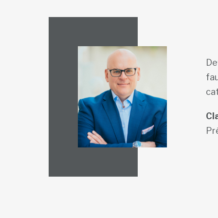
Dev
fau
cat
Cl
Pr