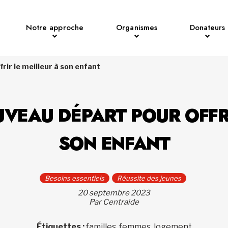
Notre approche
Organismes
Donateurs
rir le meilleur à son enfant
VEAU DÉPART POUR OFFRI
SON ENFANT
Besoins essentiels
Réussite des jeunes
20 septembre 2023
Par Centraide
Étiquettes :
familles, femmes, logement