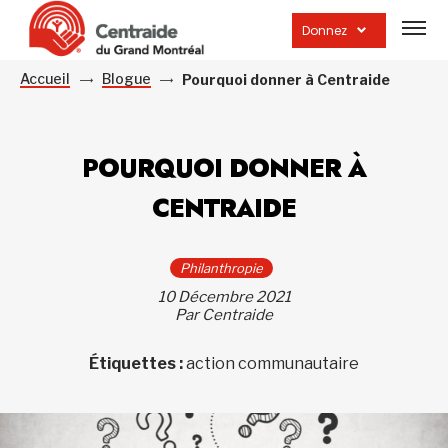
Ouvrir
la
Donnez
navig
du
site
Accueil
Blogue
Pourquoi donner à Centraide
POURQUOI DONNER À
CENTRAIDE
Philanthropie
10 Décembre 2021
Par Centraide
Étiquettes :
action communautaire