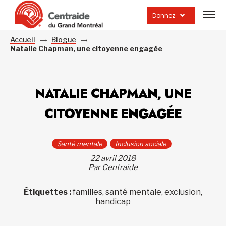
Ouvrir
la
Donnez
navig
du
site
Accueil
Blogue
Natalie Chapman, une citoyenne engagée
NATALIE CHAPMAN, UNE
CITOYENNE ENGAGÉE
Santé mentale
Inclusion sociale
22 avril 2018
Par Centraide
Étiquettes :
familles, santé mentale, exclusion,
handicap