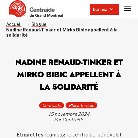
Ouvrir
la
Donnez
navig
du
site
Accueil
Blogue
Nadine Renaud-Tinker et Mirko Bibic appellent à la
solidarité
NADINE RENAUD-TINKER ET
MIRKO BIBIC APPELLENT À
LA SOLIDARITÉ
Centraide
Philanthropie
15 novembre 2024
Par Centraide
Étiquettes :
campagne centraide, bénévolat