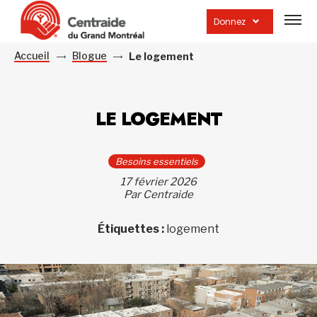
Ouvrir
la
Donnez
navig
du
site
Accueil
Blogue
Le logement
LE LOGEMENT
Besoins essentiels
17 février 2026
Par Centraide
Étiquettes :
logement