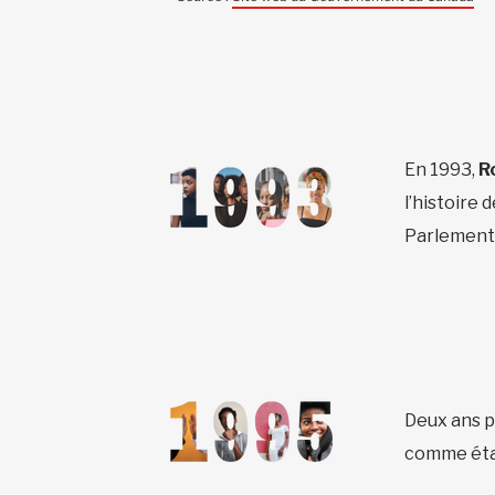
En 1993,
R
l’histoire
Parlement
Deux ans p
comme étant