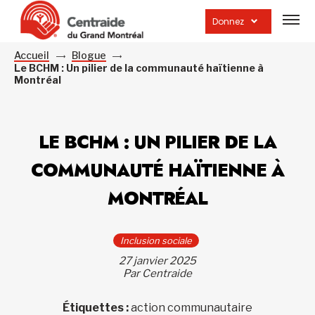
Ouvrir
la
Donnez
navig
du
site
Accueil
Blogue
Le BCHM : Un pilier de la communauté haïtienne à
Montréal
LE BCHM : UN PILIER DE LA
COMMUNAUTÉ HAÏTIENNE À
MONTRÉAL
Inclusion sociale
27 janvier 2025
Par Centraide
Étiquettes :
action communautaire