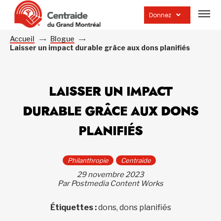
Ouvrir
la
Donnez
navig
du
site
Accueil
Blogue
Laisser un impact durable grâce aux dons planifiés
LAISSER UN IMPACT
DURABLE GRÂCE AUX DONS
PLANIFIÉS
Philanthropie
Centraide
29 novembre 2023
Par Postmedia Content Works
Étiquettes :
dons, dons planifiés