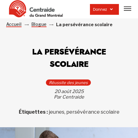
Ouvrir
la
Donnez
navig
du
site
Accueil
Blogue
La persévérance scolaire
LA PERSÉVÉRANCE
SCOLAIRE
Réussite des jeunes
20 août 2025
Par Centraide
Étiquettes :
jeunes, persévérance scolaire