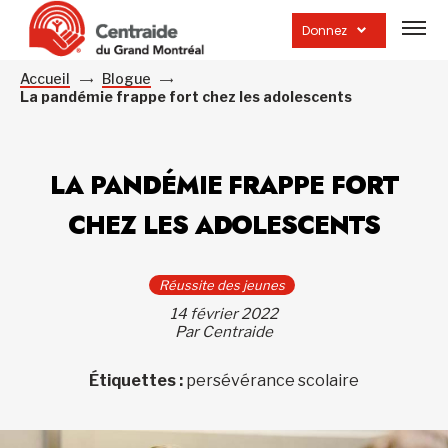
Ouvrir
la
Donnez
navig
du
site
Accueil
Blogue
La pandémie frappe fort chez les adolescents
LA PANDÉMIE FRAPPE FORT
CHEZ LES ADOLESCENTS
Réussite des jeunes
14 février 2022
Par Centraide
Étiquettes :
persévérance scolaire