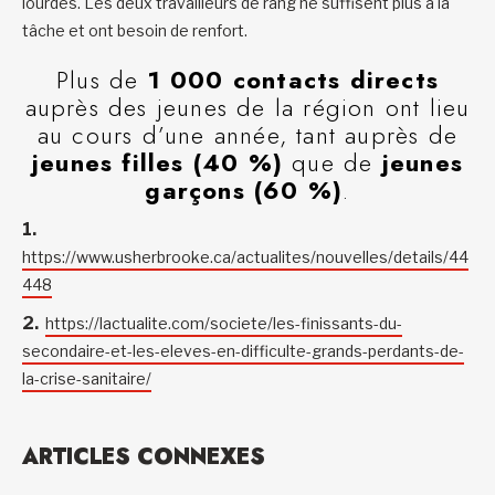
lourdes. Les deux travailleurs de rang ne suffisent plus à la
tâche et ont besoin de renfort.
Plus de
1 000 contacts directs
auprès des jeunes de la région ont lieu
au cours d’une année, tant auprès de
jeunes filles (40 %)
que de
jeunes
garçons (60 %)
.
https://www.usherbrooke.ca/actualites/nouvelles/details/44
448
https://lactualite.com/societe/les-finissants-du-
secondaire-et-les-eleves-en-difficulte-grands-perdants-de-
la-crise-sanitaire/
ARTICLES CONNEXES