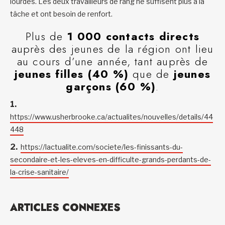
lourdes. Les deux travailleurs de rang ne suffisent plus à la
tâche et ont besoin de renfort.
Plus de
1 000 contacts directs
auprès des jeunes de la région ont lieu
au cours d’une année, tant auprès de
jeunes filles (40 %)
que de
jeunes
garçons (60 %)
.
https://www.usherbrooke.ca/actualites/nouvelles/details/44
448
https://lactualite.com/societe/les-finissants-du-
secondaire-et-les-eleves-en-difficulte-grands-perdants-de-
la-crise-sanitaire/
ARTICLES CONNEXES