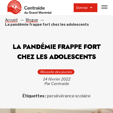
Ouvrir
la
Donnez
navig
du
site
Accueil
Blogue
La pandémie frappe fort chez les adolescents
LA PANDÉMIE FRAPPE FORT
CHEZ LES ADOLESCENTS
Réussite des jeunes
14 février 2022
Par Centraide
Étiquettes :
persévérance scolaire