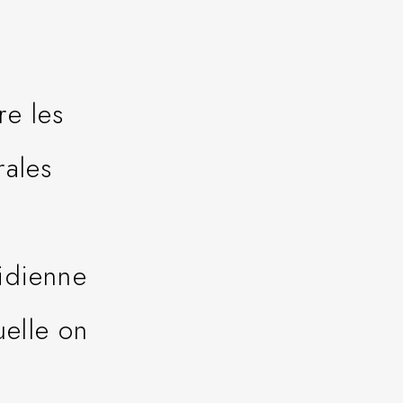
e les
érales
tidienne
uelle on