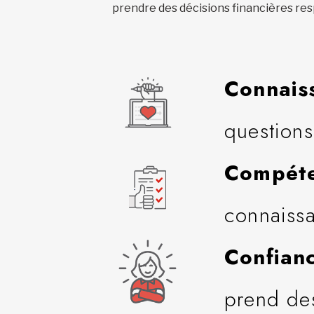
prendre des décisions financières re
Connais
questions
Compét
connaissa
Confian
prend des