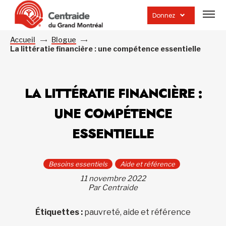
Ouvrir
la
Donnez
navig
du
site
Accueil
Blogue
La littératie financière : une compétence essentielle
LA LITTÉRATIE FINANCIÈRE :
UNE COMPÉTENCE
ESSENTIELLE
Besoins essentiels
Aide et référence
11 novembre 2022
Par Centraide
Étiquettes :
pauvreté, aide et référence