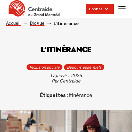
Ouvrir
la
Donnez
navig
du
site
Accueil
Blogue
L'itinérance
L’ITINÉRANCE
Inclusion sociale
Besoins essentiels
17 janvier 2025
Par Centraide
Étiquettes :
itinérance