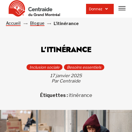
Ouvrir
la
Donnez
navig
du
site
Accueil
Blogue
L'itinérance
L’ITINÉRANCE
Inclusion sociale
Besoins essentiels
17 janvier 2025
Par Centraide
Étiquettes :
itinérance