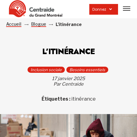
Ouvrir
la
Donnez
navig
du
site
Accueil
Blogue
L'itinérance
L’ITINÉRANCE
Inclusion sociale
Besoins essentiels
17 janvier 2025
Par Centraide
Étiquettes :
itinérance