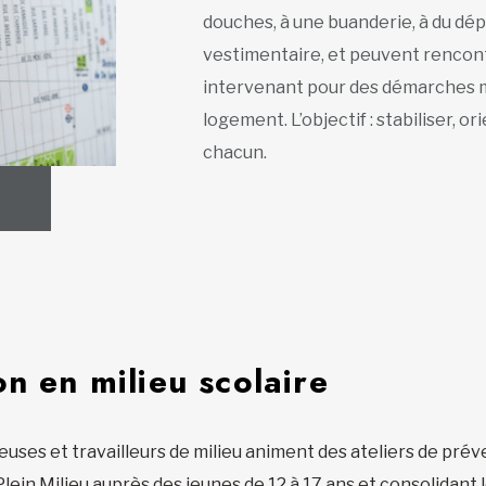
douches, à une buanderie, à du dé
vestimentaire, et peuvent rencon
intervenant pour des démarches mé
logement. L’objectif : stabiliser, 
chacun.
n en milieu scolaire
lleuses et travailleurs de milieu animent des ateliers de pré
ein Milieu auprès des jeunes de 12 à 17 ans et consolidant le