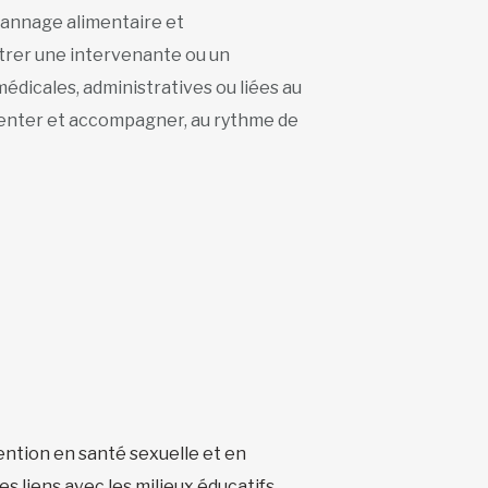
pannage alimentaire et
trer une intervenante ou un
dicales, administratives ou liées au
orienter et accompagner, au rythme de
vention en santé sexuelle et en
s liens avec les milieux éducatifs.