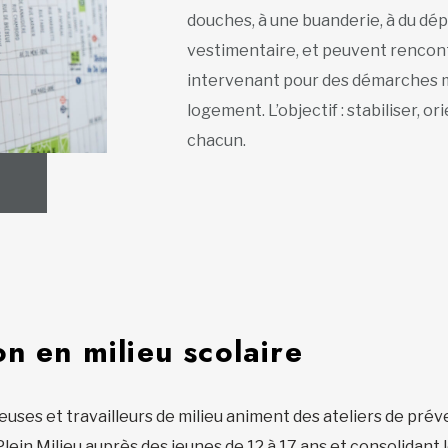
douches, à une buanderie, à du dé
vestimentaire, et peuvent rencon
intervenant pour des démarches mé
logement. L’objectif : stabiliser, 
chacun.
n en milieu scolaire
lleuses et travailleurs de milieu animent des ateliers de pré
ein Milieu auprès des jeunes de 12 à 17 ans et consolidant le