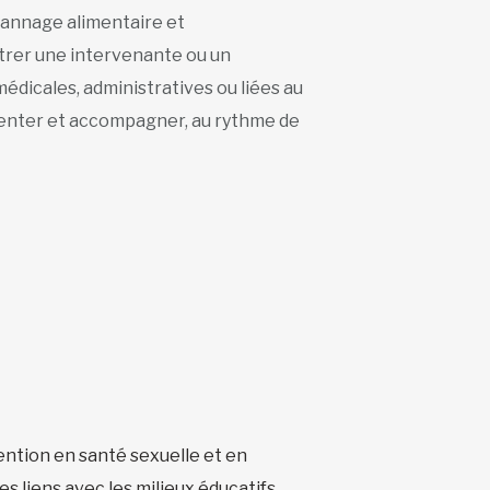
pannage alimentaire et
trer une intervenante ou un
dicales, administratives ou liées au
orienter et accompagner, au rythme de
vention en santé sexuelle et en
s liens avec les milieux éducatifs.