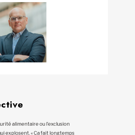
ective
curité alimentaire ou l’exclusion
qui explosent. « Ça fait longtemps