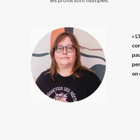
les profils sont multiples.
« L
com
pau
per
on 