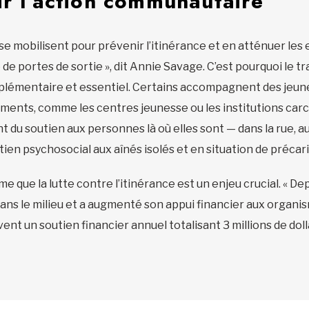
ir l’action communautaire
 mobilisent pour prévenir l’itinérance et en atténuer les eff
 de portes de sortie », dit Annie Savage. C’est pourquoi le tr
plémentaire et essentiel. Certains
accompagnent des jeunes 
ements, comme les centres jeunesse ou les institutions carcé
nt du soutien aux personnes là où elles sont — dans la rue, a
tien psychosocial aux aînés isolés et en situation de précari
que la lutte contre l’itinérance est un enjeu crucial. « De
ans le milieu et a augmenté son appui financier aux organis
nt un soutien financier annuel totalisant 3 millions de dolla