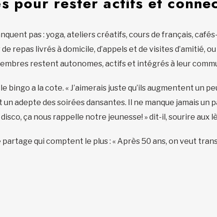
s pour rester actifs et conne
uent pas : yoga, ateliers créatifs, cours de français, café
 repas livrés à domicile, d’appels et de visites d’amitié, ou
 membres restent autonomes, actifs et intégrés à leur comm
 le bingo a la cote. « J’aimerais juste qu’ils augmentent un peu
 un adepte des soirées dansantes. Il ne manque jamais un pa
isco, ça nous rappelle notre jeunesse! » dit-il, sourire aux l
e partage qui comptent le plus : « Après 50 ans, on veut tra