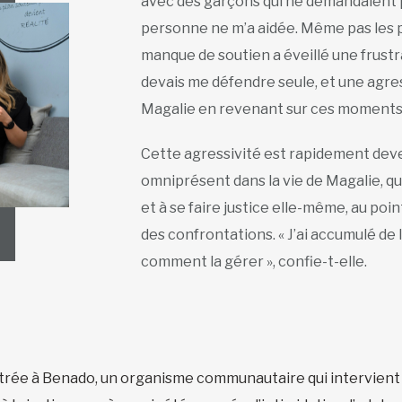
avec des garçons qui ne demandaient 
personne ne m’a aidée. Même pas les pr
manque de soutien a éveillé une frustra
devais me défendre seule, et une agress
Magalie en revenant sur ces moments
Cette agressivité est rapidement de
omniprésent dans la vie de Magalie, qui
et à se faire justice elle-même, au po
des confrontations. « J’ai accumulé de l
comment la gérer », confie-t-elle.
entrée à Benado, un organisme communautaire qui intervient a