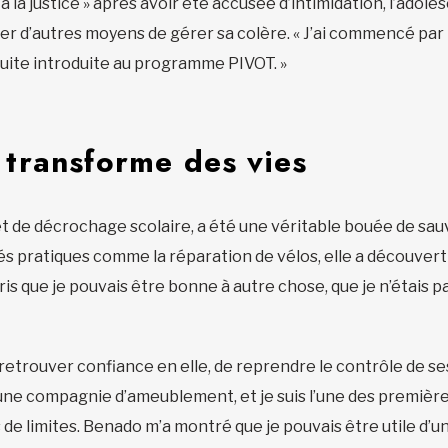
a justice » après avoir été accusée d’intimidation, l’adoles
 d’autres moyens de gérer sa colère. « J’ai commencé par 
nsuite introduite au programme PIVOT. »
transforme des vies
t de décrochage scolaire, a été une véritable bouée de sau
vités pratiques comme la réparation de vélos, elle a découvert
is que je pouvais être bonne à autre chose, que je n’étais p
retrouver confiance en elle, de reprendre le contrôle de ses
s une compagnie d’ameublement, et je suis l’une des premiè
e limites. Benado m’a montré que je pouvais être utile d’un