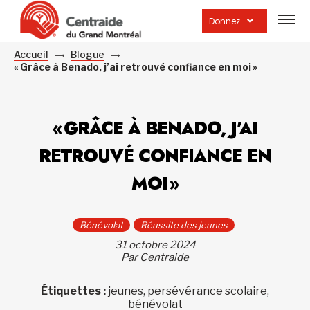
Ouvrir
la
Donnez
navig
du
site
Accueil
Blogue
« Grâce à Benado, j’ai retrouvé confiance en moi »
« GRÂCE À BENADO, J’AI
RETROUVÉ CONFIANCE EN
MOI »
Bénévolat
Réussite des jeunes
31 octobre 2024
Par Centraide
Étiquettes :
jeunes, persévérance scolaire,
bénévolat