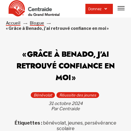
Ouvrir
la
Donnez
navig
du
site
Accueil
Blogue
« Grâce à Benado, j’ai retrouvé confiance en moi »
« GRÂCE À BENADO, J’AI
RETROUVÉ CONFIANCE EN
MOI »
Bénévolat
Réussite des jeunes
31 octobre 2024
Par Centraide
Étiquettes :
bénévolat, jeunes, persévérance
scolaire