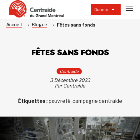
Ouvrir
la
Donnez
navig
du
site
Accueil
Blogue
Fêtes sans fonds
FÊTES SANS FONDS
Centraide
3 Décembre 2023
Par Centraide
Étiquettes :
pauvreté, campagne centraide