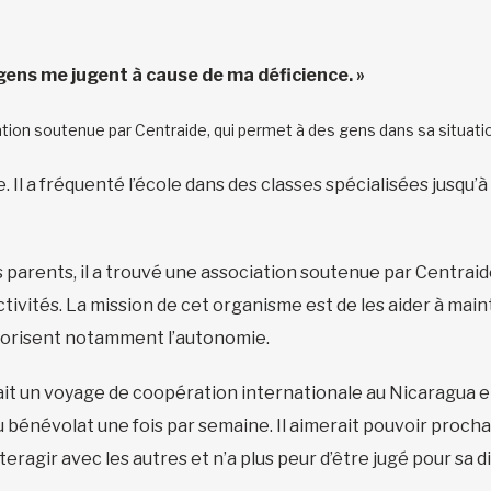
s gens me jugent à cause de ma déficience. »
ion soutenue par Centraide, qui permet à des gens dans sa situation
Il a fréquenté l’école dans des classes spécialisées jusqu’à 2
s parents, il a trouvé une association soutenue par Centrai
ctivités. La mission de cet organisme est de les aider à mai
favorisent notamment l’autonomie.
ait un voyage de coopération internationale au Nicaragua et
 du bénévolat une fois par semaine. Il aimerait pouvoir proc
 interagir avec les autres et n’a plus peur d’être jugé pour sa 