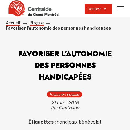
Ouvrir
la
Donnez
navig
du
site
Accueil
Blogue
Favoriser l'autonomie des personnes handicapées
FAVORISER L’AUTONOMIE
DES PERSONNES
HANDICAPÉES
Inclusion sociale
21 mars 2016
Par Centraide
Étiquettes :
handicap, bénévolat