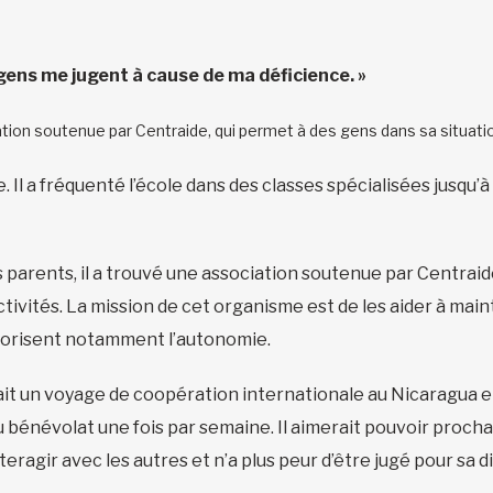
s gens me jugent à cause de ma déficience. »
ion soutenue par Centraide, qui permet à des gens dans sa situation
Il a fréquenté l’école dans des classes spécialisées jusqu’à 2
s parents, il a trouvé une association soutenue par Centrai
ctivités. La mission de cet organisme est de les aider à mai
favorisent notamment l’autonomie.
ait un voyage de coopération internationale au Nicaragua et
 du bénévolat une fois par semaine. Il aimerait pouvoir proc
 interagir avec les autres et n’a plus peur d’être jugé pour sa 