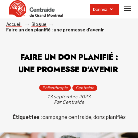
Ouvrir
la
Donnez
navig
du
site
Accueil
Blogue
Faire un don planifié : une promesse d'avenir
FAIRE UN DON PLANIFIÉ :
UNE PROMESSE D’AVENIR
Philanthropie
Centraide
13 septembre 2023
Par Centraide
Étiquettes :
campagne centraide, dons planifiés