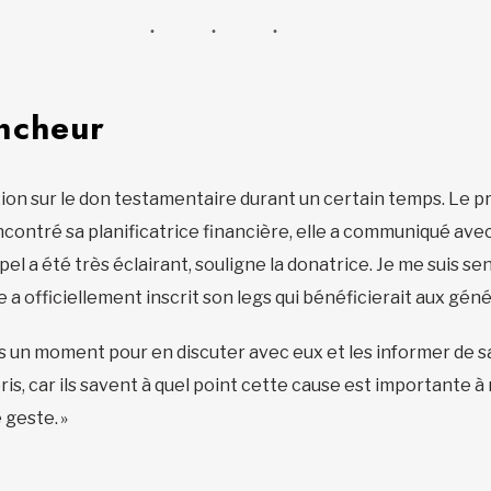
ncheur
xion sur le don testamentaire durant un certain temps. Le p
ncontré sa planificatrice financière, elle a communiqué avec
l a été très éclairant, souligne la donatrice. Je me suis sen
le a officiellement inscrit son legs qui bénéficierait aux gé
is un moment pour en discuter avec eux et les informer de sa 
pris, car ils savent à quel point cette cause est importante à m
 geste. »