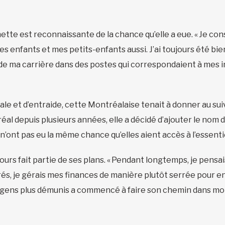
hette est reconnaissante de la chance qu’elle a eue. « Je co
 mes enfants et mes petits-enfants aussi. J’ai toujours été bi
g de ma carrière dans des postes qui correspondaient à mes 
ale et d’entraide, cette Montréalaise tenait à donner au su
réal depuis plusieurs années, elle a décidé d’ajouter le nom 
 n’ont pas eu la même chance qu’elles aient accès à l’essenti
urs fait partie de ses plans. « Pendant longtemps, je pensais
rés, je gérais mes finances de manière plutôt serrée pour en 
es gens plus démunis a commencé à faire son chemin dans mon