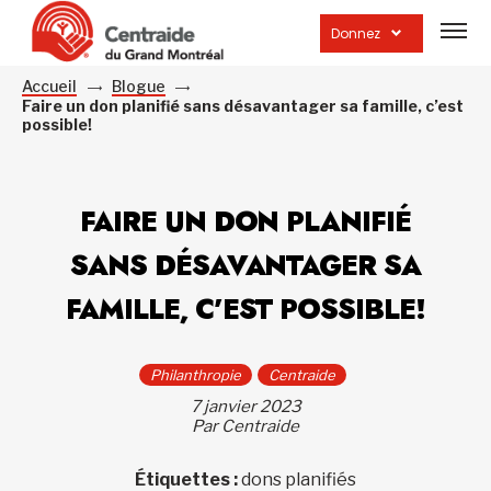
Ouvrir
la
Donnez
navig
du
site
Accueil
Blogue
Faire un don planifié sans désavantager sa famille, c’est
possible!
FAIRE UN DON PLANIFIÉ
SANS DÉSAVANTAGER SA
FAMILLE, C’EST POSSIBLE!
Philanthropie
Centraide
7 janvier 2023
Par Centraide
Étiquettes :
dons planifiés