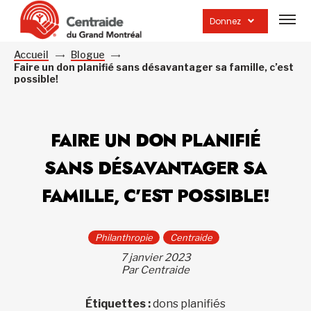
Ouvrir
la
Donnez
navig
du
site
Accueil
Blogue
Faire un don planifié sans désavantager sa famille, c’est
possible!
FAIRE UN DON PLANIFIÉ
SANS DÉSAVANTAGER SA
FAMILLE, C’EST POSSIBLE!
Philanthropie
Centraide
7 janvier 2023
Par Centraide
Étiquettes :
dons planifiés