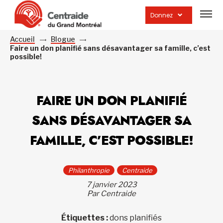
Ouvrir
la
Donnez
navig
du
site
Accueil
Blogue
Faire un don planifié sans désavantager sa famille, c’est
possible!
FAIRE UN DON PLANIFIÉ
SANS DÉSAVANTAGER SA
FAMILLE, C’EST POSSIBLE!
Philanthropie
Centraide
7 janvier 2023
Par Centraide
Étiquettes :
dons planifiés