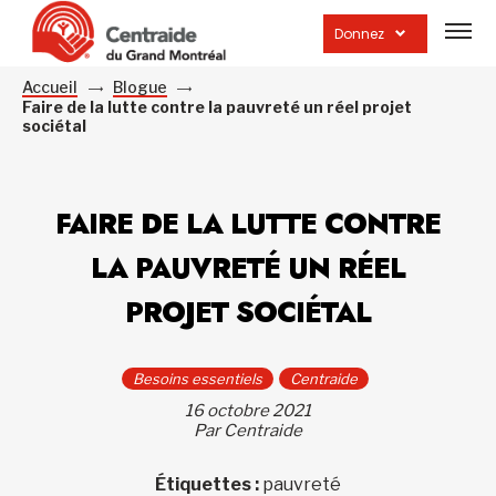
Ouvrir
la
Donnez
navig
du
site
Accueil
Blogue
Faire de la lutte contre la pauvreté un réel projet
sociétal
FAIRE DE LA LUTTE CONTRE
LA PAUVRETÉ UN RÉEL
PROJET SOCIÉTAL
Besoins essentiels
Centraide
16 octobre 2021
Par Centraide
Étiquettes :
pauvreté