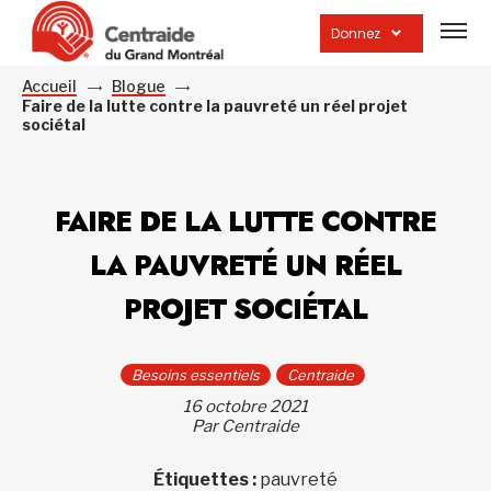
Ouvrir
la
Donnez
navig
du
site
Accueil
Blogue
Faire de la lutte contre la pauvreté un réel projet
sociétal
FAIRE DE LA LUTTE CONTRE
LA PAUVRETÉ UN RÉEL
PROJET SOCIÉTAL
Besoins essentiels
Centraide
16 octobre 2021
Par Centraide
Étiquettes :
pauvreté