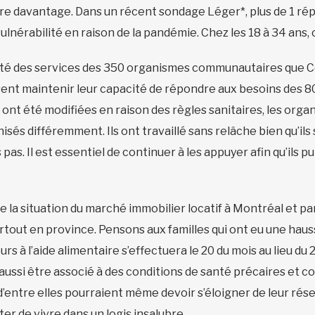
ore davantage. Dans un récent sondage Léger*, plus de 1 rép
lnérabilité en raison de la pandémie. Chez les 18 à 34 ans, c’
uité des services des 350 organismes communautaires que C
uissent maintenir leur capacité de répondre aux besoins des 
s ont été modifiées en raison des règles sanitaires, les or
isés différemment. Ils ont travaillé sans relâche bien qu’ils 
pas. Il est essentiel de continuer à les appuyer afin qu’ils 
 la situation du marché immobilier locatif à Montréal et parl
rtout en province. Pensons aux familles qui ont eu une haus
urs à l’aide alimentaire s’effectuera le 20 du mois au lieu du
t aussi être associé à des conditions de santé précaires et
 d’entre elles pourraient même devoir s’éloigner de leur rés
 de vivre dans un logis insalubre.