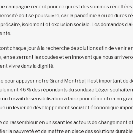
ne campagne record pour ce qui est des sommes récoltées a
énérosité doit se poursuivre, car la pandémie a eu de dures r
précaire, isolement et exclusion sociale. Les demandes d’ai
ente.
ont chaque jour à la recherche de solutions afin de venir e
, en se serrant les coudes et en innovant que nous arrivero
nt vivre dans la dignité.
e pour appuyer notre Grand Montréal, il est important de dé
ulement 46 % des répondants du sondage Léger souhaitent f
c un travail de sensibilisation à faire pour démontrer au gran
itue un levier de développement social et économique impor
e de rassembleur en unissant les acteurs de changement et 
er la pauvreté et de mettre en place des solutions durables 