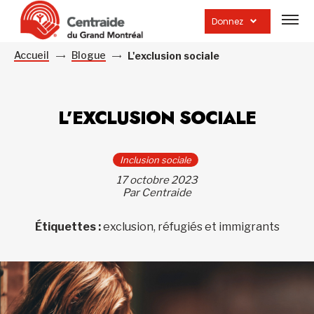
Ouvrir
la
Donnez
navig
du
site
Accueil
Blogue
L'exclusion sociale
L’EXCLUSION SOCIALE
Inclusion sociale
17 octobre 2023
Par Centraide
Étiquettes :
exclusion, réfugiés et immigrants