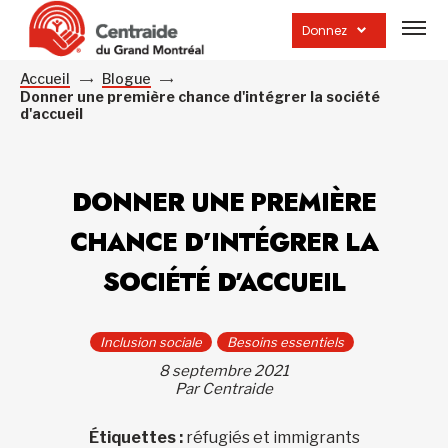
Ouvrir
la
Donnez
navig
du
site
Accueil
Blogue
Donner une première chance d'intégrer la société
d'accueil
DONNER UNE PREMIÈRE
CHANCE D’INTÉGRER LA
SOCIÉTÉ D’ACCUEIL
Inclusion sociale
Besoins essentiels
8 septembre 2021
Par Centraide
Étiquettes :
réfugiés et immigrants