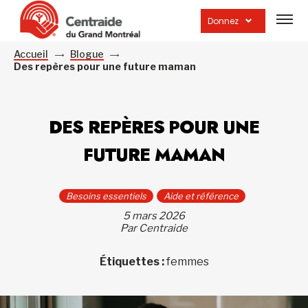
Ouvrir
la
Donnez
navig
du
site
Accueil
Blogue
Des repères pour une future maman
DES REPÈRES POUR UNE
FUTURE MAMAN
Besoins essentiels
Aide et référence
5 mars 2026
Par Centraide
Étiquettes :
femmes