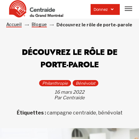
Ouvrir
la
Donnez
navig
du
site
Accueil
Blogue
Découvrez le rôle de porte-parole
DÉCOUVREZ LE RÔLE DE
PORTE-PAROLE
Philanthropie
Bénévolat
16 mars 2022
Par Centraide
Étiquettes :
campagne centraide, bénévolat