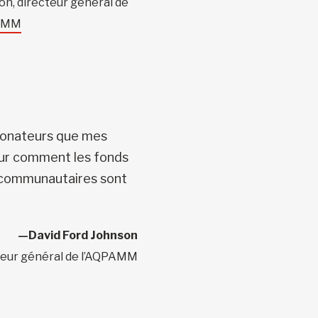
on, directeur général de
PAMM
donateurs que mes
sur comment les fonds
s communautaires sont
—David Ford Johnson
teur général de l’AQPAMM