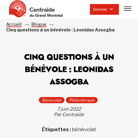
Ouvrir
la
Donnez
navig
du
site
Accueil
Blogue
Cinq questions à un bénévole : Leonidas Assogba
CINQ QUESTIONS À UN
BÉNÉVOLE : LEONIDAS
ASSOGBA
Bénévolat
Philanthropie
7 juin 2022
Par Centraide
Étiquettes :
bénévolat